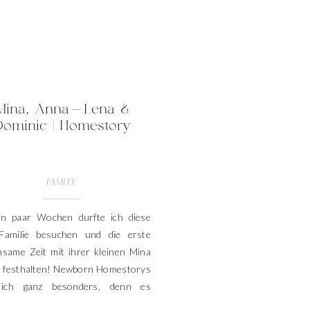
Mina, Anna-Lena &
Dominic | Homestory
FAMILY
in paar Wochen durfte ich diese
 Familie besuchen und die erste
nsame Zeit mit ihrer kleinen Mina
ie festhalten! Newborn Homestorys
 ich ganz besonders, denn es
tehen so natürliche und