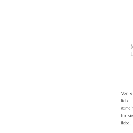
Vor e
liebe
gemei
für s
liebe
ents