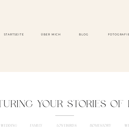
STARTSEITE
ÜBER MICH
BLOG
FOTOGRAFI
TURING YOUR STORIES OF 
 WEDDING
FAMILY
LOVEBIRDS
HOMESTORY
W